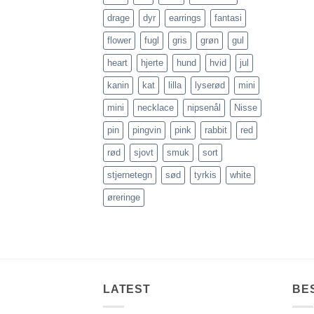
drage
dyr
earrings
fantasi
flower
fugl
gris
grøn
gul
heart
hjerte
hund
hvid
jul
kanin
kat
lilla
lyserød
mini
mini
necklace
nipsenål
Nisse
pin
pingvin
pink
rabbit
red
rød
sjovt
smuk
sort
stjernetegn
sød
tyrkis
white
øreringe
LATEST
BE