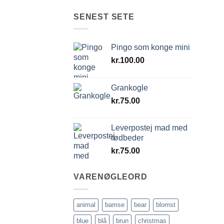
SENEST SETE
Pingo som konge mini
kr.
100.00
Grankogle
kr.
75.00
Leverpostej mad med
rødbeder
kr.
75.00
VARENØGLEORD
animal
bamse
bear
blomst
blue
blå
brun
christmas