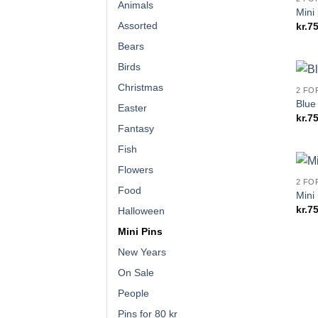
Animals
Mini
Assorted
kr.
75
Bears
Birds
Christmas
2 FO
Blue 
Easter
kr.
75
Fantasy
Fish
Flowers
2 FO
Food
Mini 
kr.
75
Halloween
Mini Pins
New Years
On Sale
People
Pins for 80 kr