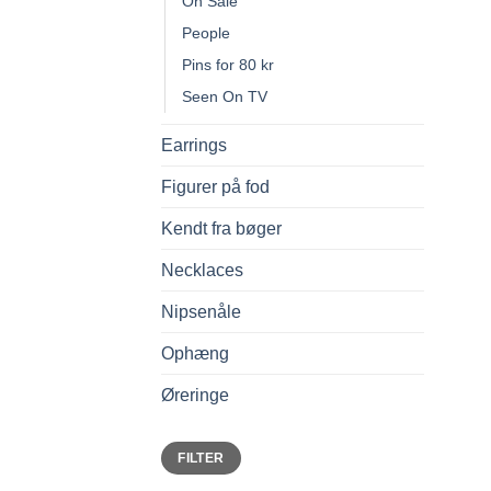
On Sale
People
Pins for 80 kr
Seen On TV
Earrings
Figurer på fod
Kendt fra bøger
Necklaces
Nipsenåle
Ophæng
Øreringe
Min
Max
FILTER
price
price