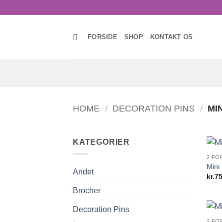
Skip
to
content
FORSIDE
SHOP
KONTAKT OS
HOME
/
DECORATION PINS
/
MIN
KATEGORIER
2 FO
Mini
Andet
kr.
75
Brocher
Decoration Pins
2 FO