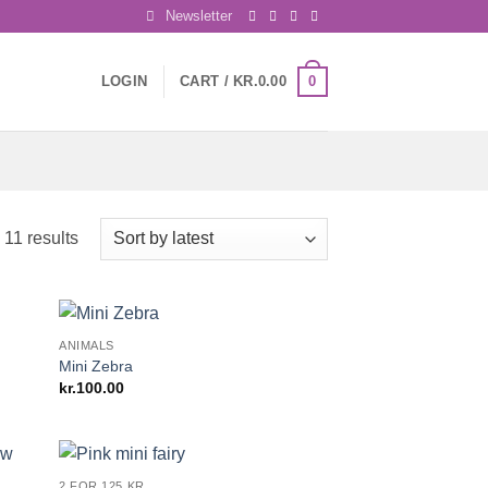
Newsletter
0
LOGIN
CART /
KR.
0.00
Sorted
 11 results
by
latest
ANIMALS
Mini Zebra
kr.
100.00
2 FOR 125 KR