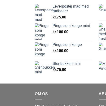
Leverpostej mad med
rødbeder
kr.
75.00
Pingo som konge mini
kr.
100.00
Pingo som konge
kr.
100.00
Stenbukken mini
kr.
75.00
OM OS
AB