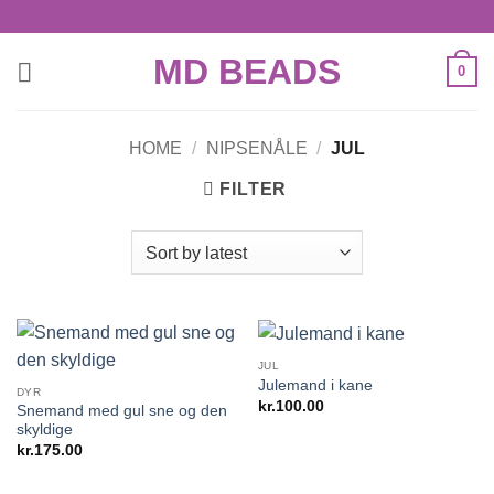
Skip
to
MD BEADS
content
0
HOME
/
NIPSENÅLE
/
JUL
FILTER
JUL
Julemand i kane
DYR
kr.
100.00
Snemand med gul sne og den
skyldige
kr.
175.00