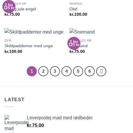
2 FOR 125 KR
FANTASI
2 for
125 kr
Rødlig jule engel
Olaf
kr.
75.00
kr.
100.00
DYR
2 FOR 125 KR
2 for
125 kr
Skildpaddemor med unge
Snemand
kr.
100.00
kr.
75.00
1
2
3
4
5
6
LATEST
Leverpostej mad med rødbeder
kr.
75.00