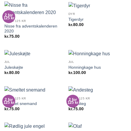
DYR
2 for
125 kr
Tigerdyr
2 FOR 125 KR
kr.
80.00
Nisse fra adventskalenderen
2020
kr.
75.00
JUL
JUL
Juleskøjte
Honningkage hus
kr.
80.00
kr.
100.00
2 FOR 125 KR
2 FOR 125 KR
2 for
2 for
125 kr
125 kr
Smeltet snemand
Andesteg
kr.
75.00
kr.
75.00