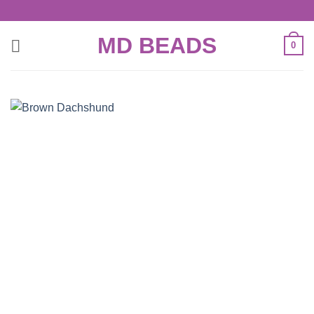
Skip
to
MD BEADS
content
0