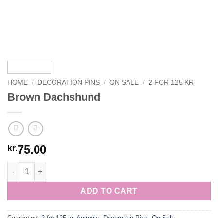
HOME
/
DECORATION PINS
/
ON SALE
/
2 FOR 125 KR
Brown Dachshund
75.00
kr.
Brown Dachshund quantity
ADD TO CART
Categories:
2 for 125 kr
,
Animals
,
Decoration Pins
,
On Sale