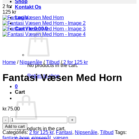
Shop
2 for
Kontakt Os
125 kr
Login
Cart /
kr.
0.00
0
Home
/
Nipsenåle
/
Tilbud
/
2 for 125 kr
No products in the cart.
Fantasi Væsen Med Horn
Return to shop
0
Cart
kr.
75.00
Fantasi
Væsen
Add to cart
No products in the cart.
Med
Categories:
2 for 125 kr
,
Fantasi
,
Nipsenåle
,
Tilbud
Tags:
Horn
fantasi
,
horn
,
nipsenål
,
væsen