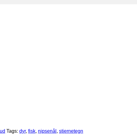
bud
Tags:
dyr
,
fisk
,
nipsenål
,
stjernetegn