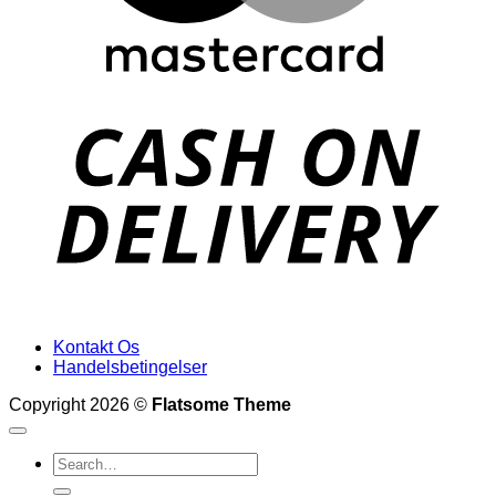
D
Kontakt Os
Handelsbetingelser
Copyright 2026 ©
Flatsome Theme
Search
for: