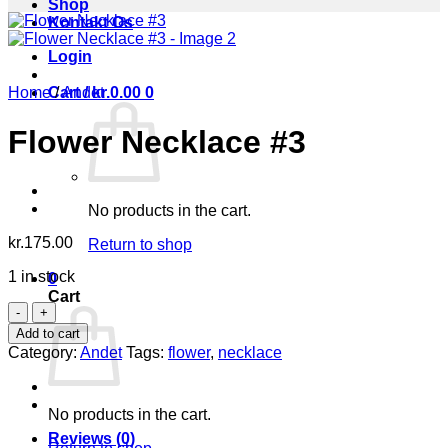
Shop
Kontakt Os
Login
Home
Cart /
/
Andet
kr.
0.00
0
Flower Necklace #3
No products in the cart.
kr.
175.00
Return to shop
1 in stock
0
Cart
Flower
Necklace
Add to cart
#3
Category:
Andet
Tags:
flower
,
necklace
quantity
No products in the cart.
Reviews (0)