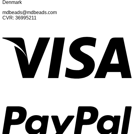
Denmark
mdbeads@mdbeads.com
CVR: 36995211
V
P