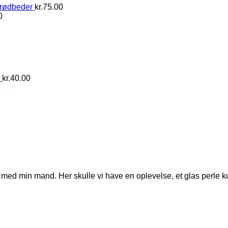
 rødbeder
kr.
75.00
0
kr.
40.00
med min mand. Her skulle vi have en oplevelse, et glas perle ku