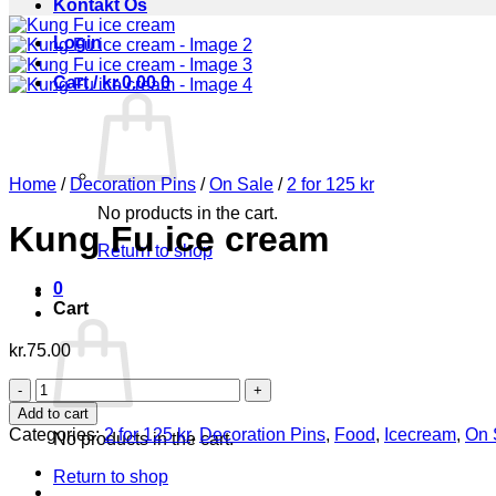
Kontakt Os
Login
Cart /
kr.
0.00
0
Home
/
Decoration Pins
/
On Sale
/
2 for 125 kr
No products in the cart.
Kung Fu ice cream
Return to shop
0
Cart
kr.
75.00
Kung
Fu
Add to cart
ice
Categories:
2 for 125 kr
,
Decoration Pins
,
Food
,
Icecream
,
On 
No products in the cart.
cream
quantity
Return to shop