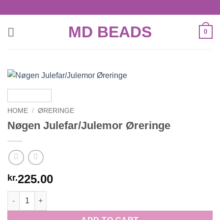
Skip
to
MD BEADS
content
0
HOME
/
ØRERINGE
Nøgen Julefar/Julemor Øreringe
225.00
kr.
Nøgen Julefar/Julemor Øreringe quantity