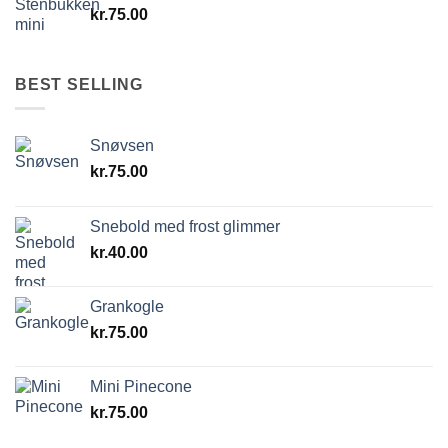
kr.
75.00
BEST SELLING
Snøvsen
kr.
75.00
Snebold med frost glimmer
kr.
40.00
Grankogle
kr.
75.00
Mini Pinecone
kr.
75.00