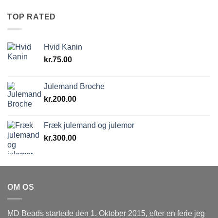
TOP RATED
Hvid Kanin
kr.
75.00
Julemand Broche
kr.
200.00
Fræk julemand og julemor
kr.
300.00
OM OS
MD Beads startede den 1. Oktober 2015, efter en ferie jeg