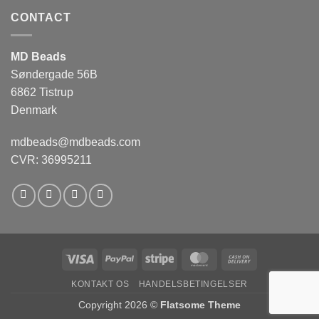
CONTACT
MD Beads
Søndergade 56B
6862 Tistrup
Denmark
mdbeads@mdbeads.com
CVR: 36995211
Visa
PayPal
Stripe
MasterCard
Cash
On
KONTAKT OS
HANDELSBETINGELSER
Delivery
Copyright 2026 ©
Flatsome Theme