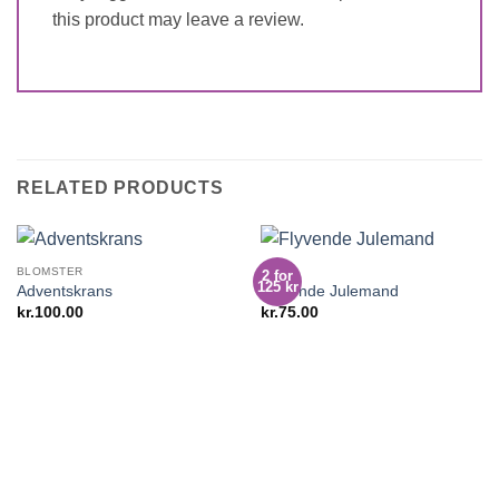
this product may leave a review.
RELATED PRODUCTS
BLOMSTER
JUL
2 for
125 kr
Adventskrans
Flyvende Julemand
kr.
100.00
kr.
75.00