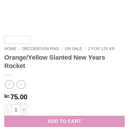
HOME
/
DECORATION PINS
/
ON SALE
/
2 FOR 125 KR
Orange/Yellow Slanted New Years
Rocket
75.00
kr.
Orange/Yellow Slanted New Years Rocket quantity
ADD TO CART