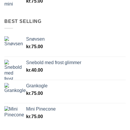
kr.
75.00
BEST SELLING
Snøvsen
kr.
75.00
Snebold med frost glimmer
kr.
40.00
Grankogle
kr.
75.00
Mini Pinecone
kr.
75.00