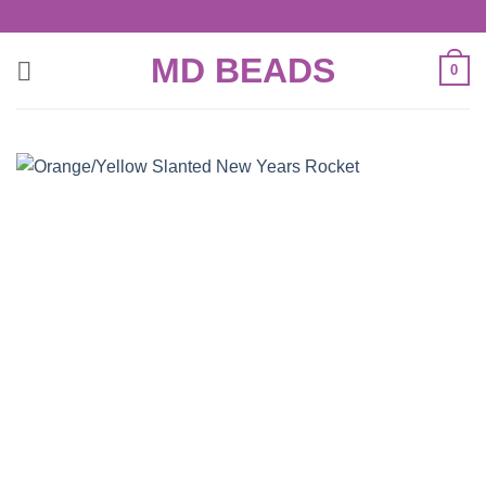
Skip
to
MD BEADS
content
0