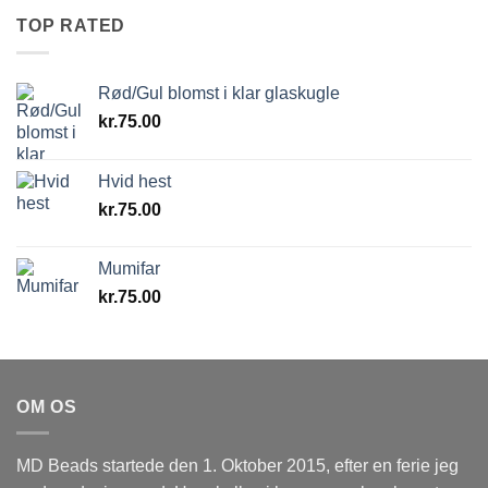
TOP RATED
Rød/Gul blomst i klar glaskugle
kr.
75.00
Hvid hest
kr.
75.00
Mumifar
kr.
75.00
OM OS
MD Beads startede den 1. Oktober 2015, efter en ferie jeg