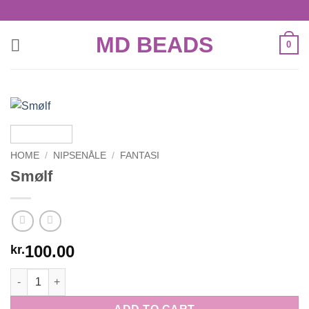
Skip
to
MD BEADS
content
0
HOME
/
NIPSENÅLE
/
FANTASI
Smølf
100.00
kr.
Smølf quantity