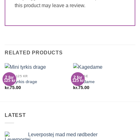
this product may leave a review.
RELATED PRODUCTS
2 FOR 125 KR
DIVERSE
2 for
2 for
125 kr
125 kr
Mini tyrkis drage
Kagedame
kr.
75.00
kr.
75.00
LATEST
Leverpostej mad med rødbeder