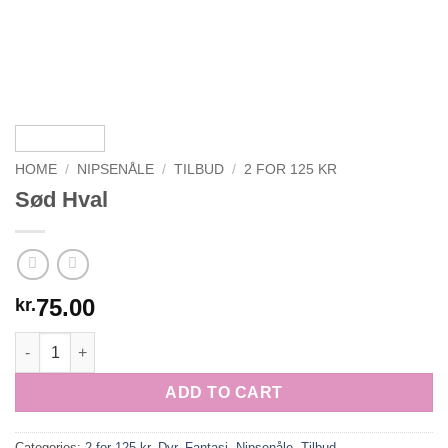
HOME
/
NIPSENÅLE
/
TILBUD
/
2 FOR 125 KR
Sød Hval
75.00
kr.
Sød Hval quantity
ADD TO CART
Categories:
2 for 125 kr
,
Dyr
,
Fantasi
,
Nipsenåle
,
Tilbud