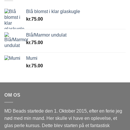
Blå blomst i klar glaskugle
kr.
75.00
Blå/Marmor undulat
kr.
75.00
Mumi
kr.
75.00
OM OS
MD Beads startede den 1. Oktober 2015, efter en ferie jeg
nød med min mand. Her skulle vi have en oplevelse, et
glas perle kursus. Dette blev starten på et fantastisk