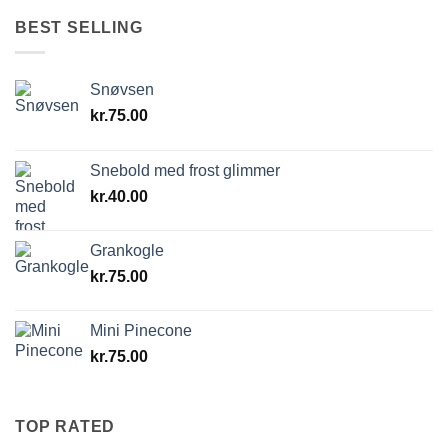
BEST SELLING
Snøvsen
kr.
75.00
Snebold med frost glimmer
kr.
40.00
Grankogle
kr.
75.00
Mini Pinecone
kr.
75.00
TOP RATED