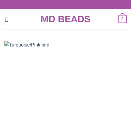
Skip
to
MD BEADS
content
0