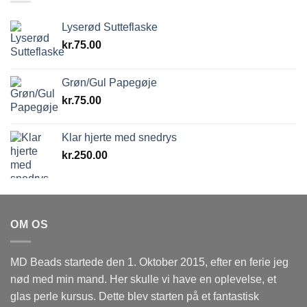
Lyserød Sutteflaske
kr.
75.00
Grøn/Gul Papegøje
kr.
75.00
Klar hjerte med snedrys
kr.
250.00
OM OS
MD Beads startede den 1. Oktober 2015, efter en ferie jeg
nød med min mand. Her skulle vi have en oplevelse, et
glas perle kursus. Dette blev starten på et fantastisk