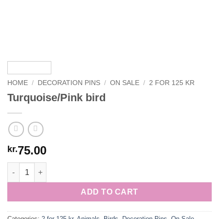
HOME
/
DECORATION PINS
/
ON SALE
/
2 FOR 125 KR
Turquoise/Pink bird
75.00
kr.
Turquoise/Pink bird quantity
ADD TO CART
Categories:
2 for 125 kr
,
Animals
,
Birds
,
Decoration Pins
,
On Sale