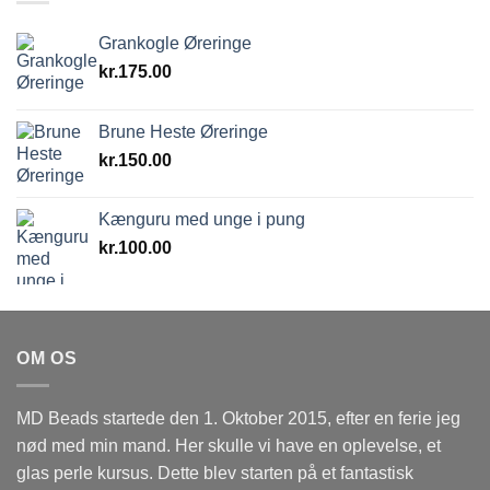
Grankogle Øreringe
kr.
175.00
Brune Heste Øreringe
kr.
150.00
Kænguru med unge i pung
kr.
100.00
OM OS
MD Beads startede den 1. Oktober 2015, efter en ferie jeg
nød med min mand. Her skulle vi have en oplevelse, et
glas perle kursus. Dette blev starten på et fantastisk