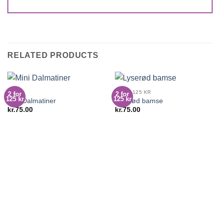
RELATED PRODUCTS
DYR
2 FOR 125 KR
2 for
2 for
125 kr
125 kr
Mini Dalmatiner
Lyserød bamse
kr.
75.00
kr.
75.00