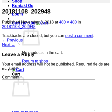
Shop
Kontakt Os
20181108_202948
Login
Published
November 8, 2018
at
480 × 480
in
Cart /
kr.
0.00
20181108_202948
Trackbacks are closed, but you can
post a comment
.
←
Previous
Next
→
No products in the cart.
Leave a Reply
Return to shop
Your email address will not be published.
Required fields are
marked
*
Cart
Comment
*
No products in the cart.