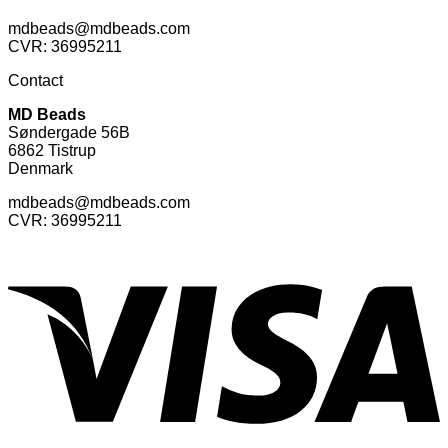
mdbeads@mdbeads.com
CVR: 36995211
Contact
MD Beads
Søndergade 56B
6862 Tistrup
Denmark
mdbeads@mdbeads.com
CVR: 36995211
V