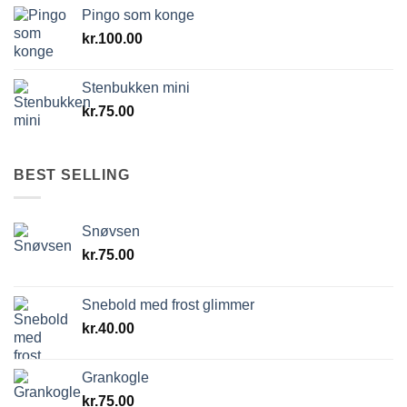
Pingo som konge
kr.
100.00
Stenbukken mini
kr.
75.00
BEST SELLING
Snøvsen
kr.
75.00
Snebold med frost glimmer
kr.
40.00
Grankogle
kr.
75.00