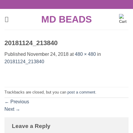
Skip
to
MD BEADS
content
20181124_213840
Published
November 24, 2018
at
480 × 480
in
20181124_213840
Trackbacks are closed, but you can
post a comment
.
←
Previous
Next
→
Leave a Reply