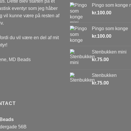
us. Dette blev starten på et
Pingo som konge 
astisk eventyr som jeg håber
kr.
100.00
eg vil kunne være på resten af
iv.
Pingo som konge
kr.
100.00
fordi du vil være en del af mit
tyr!
Stenbukken mini
ene, MD Beads
kr.
75.00
Stenbukken
kr.
75.00
NTACT
Beads
dergade 56B