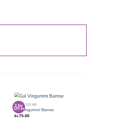
2 FOR 125 KR
2 for
2 for
125 kr
125 kr
Gul Vingummi Bamse
kr.
75.00