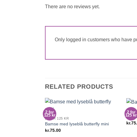
There are no reviews yet.
Only logged in customers who have pu
RELATED PRODUCTS
2 FOR
2 for
2 for
125 kr
125 kr
Bamse
2 FOR 125 KR
kr.
75
Bamse med lyseblå butterfly mini
kr.
75.00