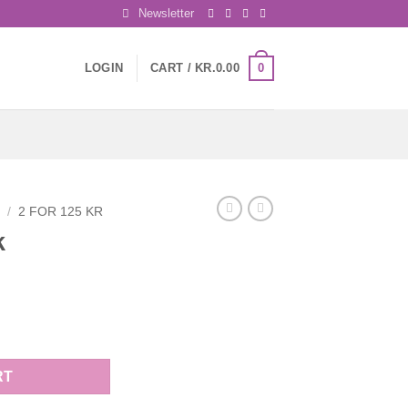
Newsletter
0
LOGIN
CART /
KR.
0.00
D
/
2 FOR 125 KR
k
RT