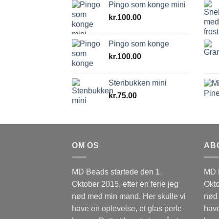
Pingo som konge mini
kr.
100.00
Pingo som konge
kr.
100.00
Stenbukken mini
kr.
75.00
OM OS
AB
MD Beads startede den 1.
MD B
Oktober 2015, efter en ferie jeg
Okto
nød med min mand. Her skulle vi
nød 
have en oplevelse, et glas perle
have