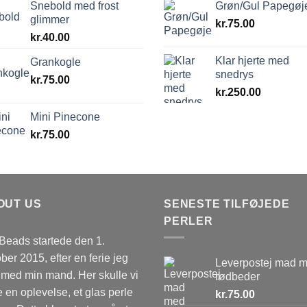
Snebold med frost
Grøn/Gul Papegøj
glimmer
kr.
75.00
kr.
40.00
Klar hjerte med
Grankogle
snedrys
kr.
75.00
kr.
250.00
Mini Pinecone
kr.
75.00
OUT US
SENESTE TILFØJEDE
PERLER
eads startede den 1.
ber 2015, efter en ferie jeg
Leverpostej mad 
med min mand. Her skulle vi
rødbeder
 en oplevelse, et glas perle
kr.
75.00