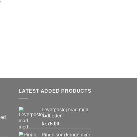
e
LATEST ADDED PRODUCTS
Leverpostej mad med
rødbeder
med
kr.
75.00
Pingo som konge mini