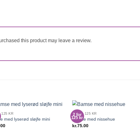
rchased this product may leave a review.
 125 KR
2 FOR 125 KR
2 for
125 kr
 med lyserød sløjfe mini
Bamse med nissehue
.00
kr.
75.00