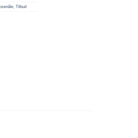
psenåle
,
Tilbud