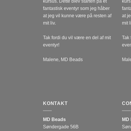
kursus. Dette blev starten på et
kurs
fantastisk eventyr som jeg håber
fant
at jeg vil kunne være på resten af
at j
mit liv.
mit l
Tak fordi du vil være en del af mit
Tak 
eventyr!
even
Malene, MD Beads
Mal
KONTAKT
CO
MD Beads
MD 
Søndergade 56B
Søn