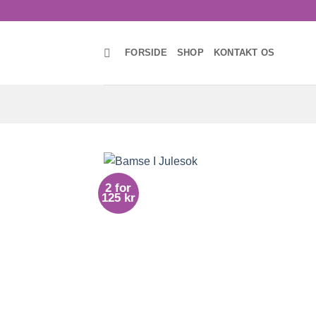
Skip
to
content
FORSIDE
SHOP
KONTAKT OS
2 for
125 kr