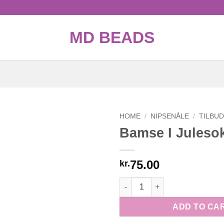
MD BEADS
HOME
/
NIPSENÅLE
/
TILBU
Bamse I Juleso
75.00
kr.
Bamse I Julesok quantity
ADD TO CA