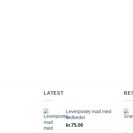
LATEST
BE
Leverpostej mad med
rødbeder
kr.
75.00