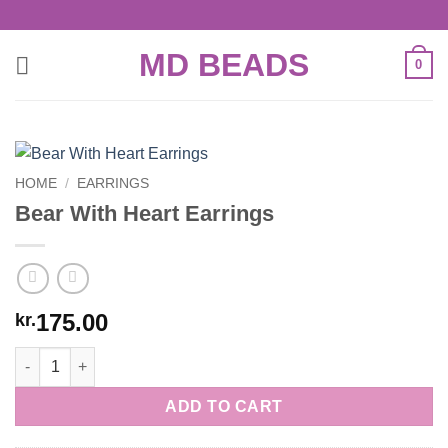
Skip
to
MD BEADS
content
0
HOME
/
EARRINGS
Bear With Heart Earrings
175.00
kr.
Bear With Heart Earrings quantity
ADD TO CART