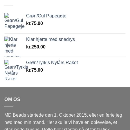
Grøn/Gul Papegøje
kr.
75.00
Klar hjerte med snedrys
kr.
250.00
Grøn/Tyrkis Nytårs Raket
kr.
75.00
OM OS
MD Beads startede den 1. Oktober 2015, efter en ferie jeg
nød med min mand. Her skulle vi have en oplevelse, et
glas perle kursus. Dette blev starten på et fantastisk