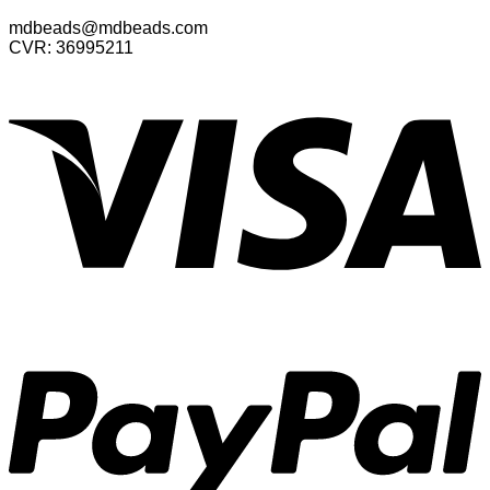
mdbeads@mdbeads.com
CVR: 36995211
V
P