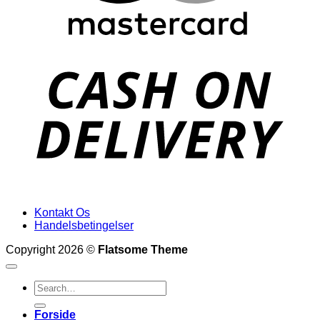
D
Kontakt Os
Handelsbetingelser
Copyright 2026 ©
Flatsome Theme
Search
for:
Forside