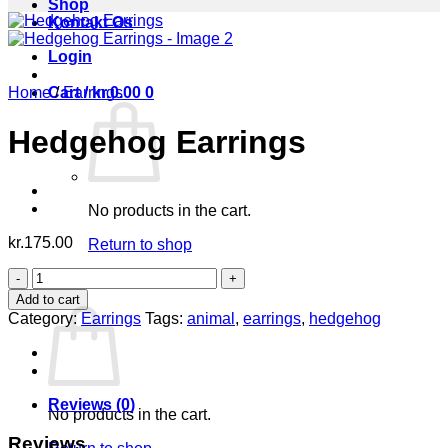
Shop
Kontakt Os
Login
Home
Cart /
/
Earrings
kr.
0.00
0
Hedgehog Earrings
No products in the cart.
kr.
175.00
Return to shop
Hedgehog
0
Earrings
Cart
Add to cart
quantity
Category:
Earrings
Tags:
animal
,
earrings
,
hedgehog
Reviews (0)
No products in the cart.
Reviews