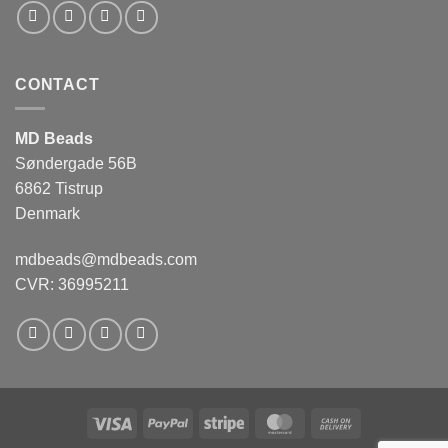
CONTACT
MD Beads
Søndergade 56B
6862 Tistrup
Denmark
mdbeads@mdbeads.com
CVR: 36995211
Visa
PayPal
Stripe
MasterCard
Cash
On