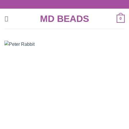
Skip
to
MD BEADS
content
0