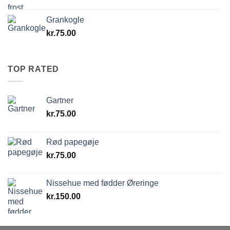
Grankogle
kr.
75.00
TOP RATED
Gartner
kr.
75.00
Rød papegøje
kr.
75.00
Nissehue med fødder Øreringe
kr.
150.00