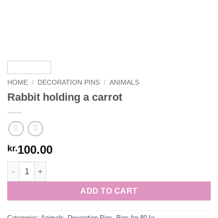
HOME
/
DECORATION PINS
/
ANIMALS
Rabbit holding a carrot
100.00
kr.
Rabbit holding a carrot quantity
ADD TO CART
Categories:
Animals
,
Decoration Pins
,
Pins for 80 kr