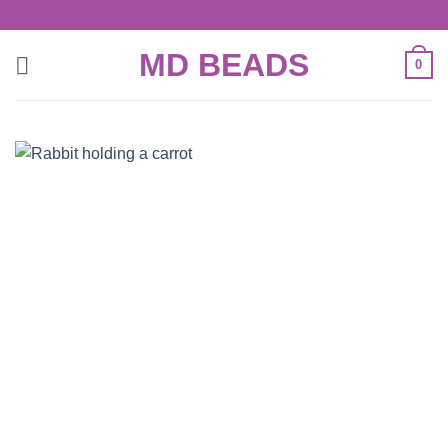
Skip
to
MD BEADS
content
0