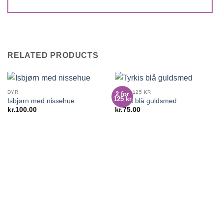
RELATED PRODUCTS
DYR
2 FOR 125 KR
2 for
125 kr
Isbjørn med nissehue
Tyrkis blå guldsmed
kr.
100.00
kr.
75.00