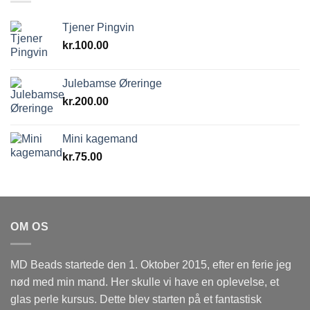
Tjener Pingvin
kr.
100.00
Julebamse Øreringe
kr.
200.00
Mini kagemand
kr.
75.00
OM OS
MD Beads startede den 1. Oktober 2015, efter en ferie jeg
nød med min mand. Her skulle vi have en oplevelse, et
glas perle kursus. Dette blev starten på et fantastisk