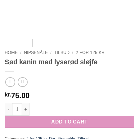
HOME
/
NIPSENÅLE
/
TILBUD
/
2 FOR 125 KR
Sød kanin med lyserød sløjfe
75.00
kr.
Sød kanin med lyserød sløjfe quantity
ADD TO CART
Categories:
2 for 125 kr
,
Dyr
,
Nipsenåle
,
Tilbud