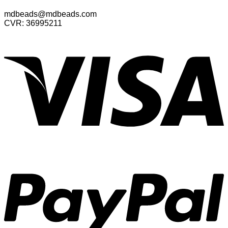
mdbeads@mdbeads.com
CVR: 36995211
V
P