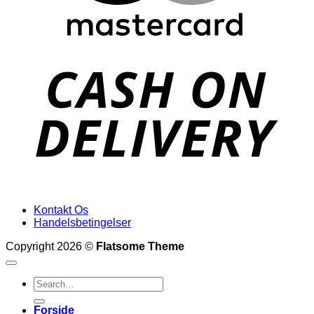
D
Kontakt Os
Handelsbetingelser
Copyright 2026 ©
Flatsome Theme
Search
for:
Forside